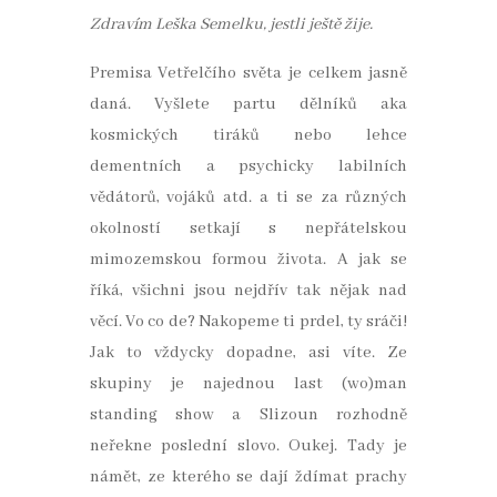
Zdravím Leška Semelku, jestli ještě žije.
Premisa Vetřelčího světa je celkem jasně
daná. Vyšlete partu dělníků aka
kosmických tiráků nebo lehce
dementních a psychicky labilních
vědátorů, vojáků atd. a ti se za různých
okolností setkají s nepřátelskou
mimozemskou formou života. A jak se
říká, všichni jsou nejdřív tak nějak nad
věcí. Vo co de? Nakopeme ti prdel, ty sráči!
Jak to vždycky dopadne, asi víte. Ze
skupiny je najednou last (wo)man
standing show a Slizoun rozhodně
neřekne poslední slovo. Oukej. Tady je
námět, ze kterého se dají ždímat prachy