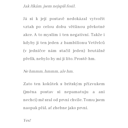
Jak říkám. jsem nejspíš fosil.
Já si k její postavě nedokázal vytvořit
vztah po celou dobu většinou překotné
akce. A to myslím i ten negativní. Takže i
kdyby ji ten jeden z bambilionu Vetřelců
(v jedničce nám stačil jeden) brutálně
přefik, nebylo by mi ji líto. Prostě: hm.
Ne hmmm, hmmm, ale hm.
Zato ten kokůtek s britským přízvukem
(jména postav si nepamatuju a ani
nechci) mě sral od první chvíle. Tomu jsem
naopak přál, ať zhebne jako první.
Yes!