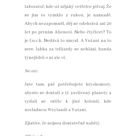
laboratoř, kde už nějaký vetřelce pitvaj. Že
se jim to vymklo z rukou, je nasnadě.
Abych nezapomněl, děj se odehrává asi 20
let po prvním Alienovi. Nebo čtyřicet? To
je f.u.c.k. Nedává to smysl. A Yutani na to
sere, labka za triliardy se nehlásí, banda
týnejždrů o ní ale ví.
No nic.
Jste tam, páč potřebujete kryokomory,
abyste se dostali z tý zavšivený planety a
vydali se vstřic k jiné kolonii, kde
nevládnou Weylandi a Yutani.
Zjistíte, že nejsou dostatečně nabitý.