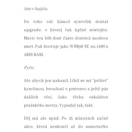
Jste v hajzlu.
Do toho váš kámoš synteťák dostal
upgrade, o kterej tak úplně nestojíte.
Navíc ten blb dost často dostává modrou
smrt. Pak bootuje jako WIN98 SE na i486 s
4MB RAM.
Pyčo.
Ale abych jen nahanil. Líbil se mi “průlet”
kyselinou, broušení o prstenec a ještě pár
dalších věcí. Jako třeba eskalátor
pražského metra. Vypadal tak, fakt.
Děj má ale spád. Po 15 minutách začně
akce, která neskončí až do samotného