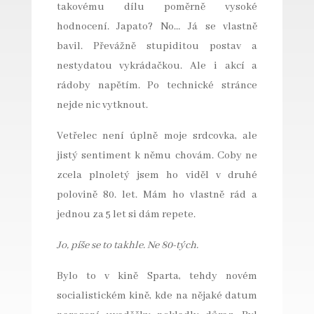
takovému dílu poměrně vysoké
hodnocení. Japato? No… Já se vlastně
bavil. Převážně stupiditou postav a
nestydatou vykrádačkou. Ale i akcí a
rádoby napětím. Po technické stránce
nejde nic vytknout.
Vetřelec není úplně moje srdcovka, ale
jistý sentiment k němu chovám. Coby ne
zcela plnoletý jsem ho viděl v druhé
polovině 80. let. Mám ho vlastně rád a
jednou za 5 let si dám repete.
Jo, píše se to takhle. Ne 80-tých.
Bylo to v kině Sparta, tehdy novém
socialistickém kině, kde na nějaké datum