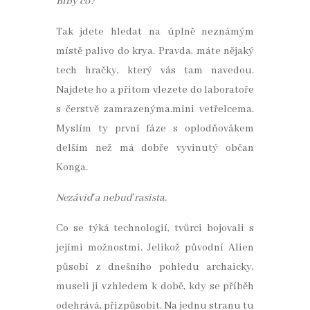
Blbý co?
Tak jdete hledat na úplně neznámým
místě palivo do krya. Pravda, máte nějaký
tech hračky, který vás tam navedou.
Najdete ho a přitom vlezete do laboratoře
s čerstvě zamrazenýma.mini vetřelcema.
Myslím ty první fáze s oplodňovákem
delším než má dobře vyvinutý občan
Konga.
Nezáviď a nebuď rasista.
Co se týká technologií, tvůrci bojovali s
jejími možnostmi. Jelikož původní Alien
působí z dnešního pohledu archaicky,
museli ji vzhledem k době, kdy se příběh
odehrává, přizpůsobit. Na jednu stranu tu