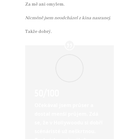
Za mě ani omylem.
Nicméně jsem neodcházel z kina nasranej.
Takže dobrý.
50/100
Očekával jsem průser a
dostal menší průjem. Zdá
se, že v Hollywoodu si dobří
scénáristé už neškrtnou.