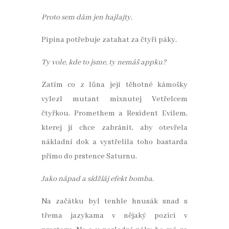
Proto sem dám jen hajlajty.
Pipina potřebuje zatahat za čtyři páky.
Ty vole, kde to jsme, ty nemáš appku?
Zatím co z lůna její těhotné kámošky
vylezl mutant mixnutej Vetřelcem
čtyřkou, Promethem a Resident Evilem,
kterej jí chce zabránit, aby otevřela
nákladní dok a vystřelila toho bastarda
přímo do prstence Saturnu.
Jako nápad a sídžíáj efekt bomba.
Na začátku byl tenhle hnusák snad s
třema jazykama v nějaký pozici v