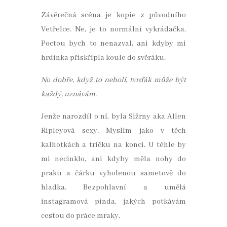
Závěrečná scéna je kopie z původního
Vetřelce. Ne, je to normální vykrádačka.
Poctou bych to nenazval, ani kdyby mi
hrdinka přiskřípla koule do svěráku.
No dobře, když to nebolí, tvrďák může být
každý, uznávám.
Jenže narozdíl o ní, byla Sižrny aka Allen
Ripleyová sexy. Myslím jako v těch
kalhotkách a tričku na konci. U téhle by
mi necinklo, ani kdyby měla nohy do
praku a čárku vyholenou sametově do
hladka. Bezpohlavní a umělá
instagramová pinda, jakých potkávám
cestou do práce mraky.