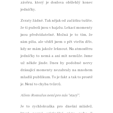
závěru, který je doslova obšlehlý konec
jedničky.
Zvraty žádné. Tak nějak od začátku tušíte,
že ti puboši jsou v hajzlu. Lekací momenty
jsou předvídatelné. Možná je to tím, že
sám píšu, ale věděl jsem o pět vteřin dřív,
kdy se mám jakože leknout. Na atmosféru
jedničky to nemá a ani mít nemůže. Jsme
už někde jinde. Dnes by podobné nervy
drásající momenty nezabraly na mnohem
mladší publikum. To je fakt a tak to prostě
je. Není to chyba tvůrců.
Alien: Romulus není pro nás “starý”.
Je to rychlokvaška pro dnešní mládež,