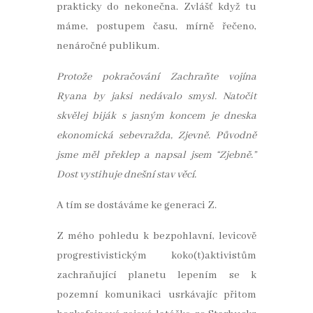
prakticky do nekonečna. Zvlášť když tu
máme, postupem času, mírně řečeno,
nenáročné publikum.
Protože pokračování Zachraňte vojína
Ryana by jaksi nedávalo smysl. Natočit
skvělej biják s jasným koncem je dneska
ekonomická sebevražda, Zjevně. Původně
jsme měl překlep a napsal jsem “Zjebně.”
Dost vystihuje dnešní stav věcí.
A tím se dostáváme ke generaci Z.
Z mého pohledu k bezpohlavní, levicově
progrestivistickým koko(t)aktivistům
zachraňující planetu lepením se k
pozemní komunikaci usrkávajíc přitom