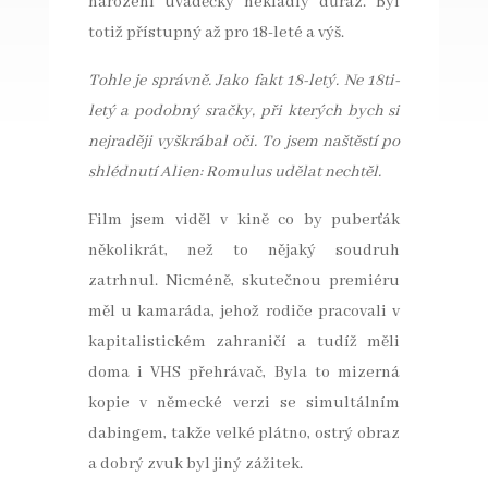
narození uvaděčky nekladly důraz. Byl
totiž přístupný až pro 18-leté a výš.
Tohle je správně. Jako fakt 18-letý. Ne 18ti-
letý a podobný sračky, při kterých bych si
nejraději vyškrábal oči. To jsem naštěstí po
shlédnutí Alien: Romulus udělat nechtěl.
Film jsem viděl v kině co by puberťák
několikrát, než to nějaký soudruh
zatrhnul. Nicméně, skutečnou premiéru
měl u kamaráda, jehož rodiče pracovali v
kapitalistickém zahraničí a tudíž měli
doma i VHS přehrávač, Byla to mizerná
kopie v německé verzi se simultálním
dabingem, takže velké plátno, ostrý obraz
a dobrý zvuk byl jiný zážitek.