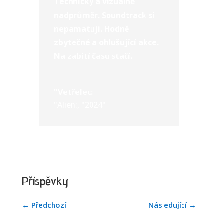
Technicky a vizuálně
nadprůměr. Soundtrack si
nepamatuji. Hodně
zbytečné a ohlušující akce.
Na zabití času stačí.
"Vetřelec:
"Alien:
,
"2024"
Příspěvky
←
Předchozí
Následující
→