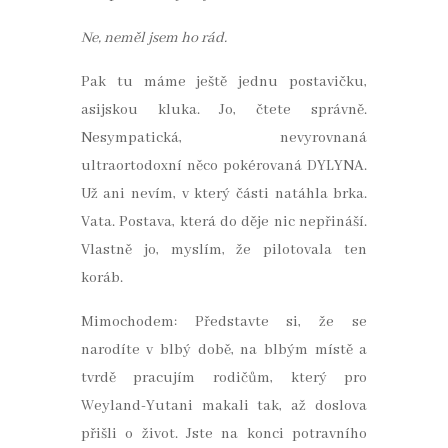
Ne, neměl jsem ho rád.
Pak tu máme ještě jednu postavičku,
asijskou kluka. Jo, čtete správně.
Nesympatická, nevyrovnaná
ultraortodoxní něco pokérovaná DYLYNA.
Už ani nevím, v který části natáhla brka.
Vata. Postava, která do děje nic nepřináší.
Vlastně jo, myslím, že pilotovala ten
koráb.
Mimochodem: Představte si, že se
narodíte v blbý době, na blbým místě a
tvrdě pracujím rodičům, který pro
Weyland-Yutani makali tak, až doslova
přišli o život. Jste na konci potravního