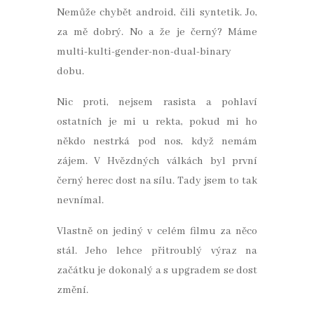
Nemůže chybět android, čili syntetik. Jo,
za mě dobrý. No a že je černý? Máme
multi-kulti-gender-non-dual-binary
dobu.
Nic proti, nejsem rasista a pohlaví
ostatních je mi u rekta, pokud mi ho
někdo nestrká pod nos, když nemám
zájem. V Hvězdných válkách byl první
černý herec dost na sílu. Tady jsem to tak
nevnímal.
Vlastně on jediný v celém filmu za něco
stál. Jeho lehce přitroublý výraz na
začátku je dokonalý a s upgradem se dost
změní.