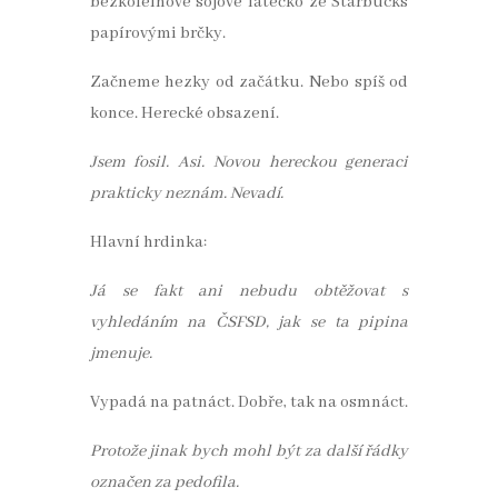
bezkofeinové sojové latéčko ze Starbucks
papírovými brčky.
Začneme hezky od začátku. Nebo spíš od
konce. Herecké obsazení.
Jsem fosil. Asi. Novou hereckou generaci
prakticky neznám. Nevadí.
Hlavní hrdinka:
Já se fakt ani nebudu obtěžovat s
vyhledáním na ČSFSD, jak se ta pipina
jmenuje.
Vypadá na patnáct. Dobře, tak na osmnáct.
Protože jinak bych mohl být za další řádky
označen za pedofila.