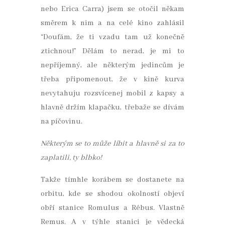
nebo Erica Carra) jsem se otočil někam
směrem k nim a na celé kino zahlásil
“Doufám, že ti vzadu tam už konečně
ztichnou!” Dělám to nerad, je mi to
nepříjemný, ale některým jedincům je
třeba připomenout, že v kině kurva
nevytahuju rozsvícenej mobil z kapsy a
hlavně držím klapačku, třebaže se dívám
na píčovinu.
Některým se to může líbit a hlavně si za to
zaplatili, ty blbko!
Takže tímhle korábem se dostanete na
orbitu, kde se shodou okolností objeví
obří stanice Romulus a Rébus. Vlastně
Remus. A v týhle stanici je vědecká