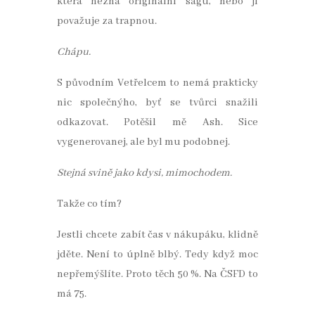
která nezná originální ságu, nebo ji
považuje za trapnou.
Chápu.
S původním Vetřelcem to nemá prakticky
nic společnýho, byť se tvůrci snažili
odkazovat. Potěšil mě Ash. Sice
vygenerovanej, ale byl mu podobnej.
Stejná svině jako kdysi, mimochodem.
Takže co tím?
Jestli chcete zabít čas v nákupáku, klidně
jděte. Není to úplně blbý. Tedy když moc
nepřemýšlíte. Proto těch 50 %. Na ČSFD to
má 75.