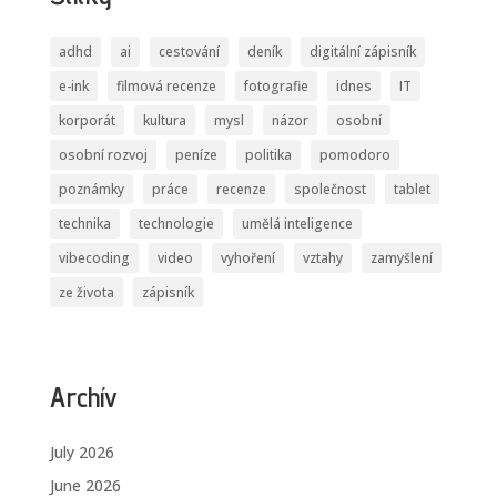
adhd
ai
cestování
deník
digitální zápisník
e-ink
filmová recenze
fotografie
idnes
IT
korporát
kultura
mysl
názor
osobní
osobní rozvoj
peníze
politika
pomodoro
poznámky
práce
recenze
společnost
tablet
technika
technologie
umělá inteligence
vibecoding
video
vyhoření
vztahy
zamyšlení
ze života
zápisník
Archív
July 2026
June 2026