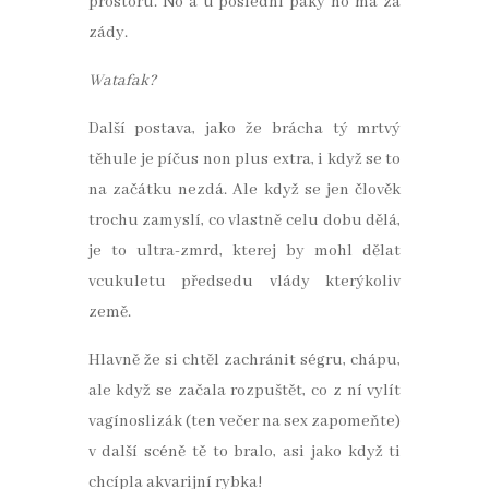
prostoru. No a u poslední páky ho má za
zády.
Watafak?
Další postava, jako že brácha tý mrtvý
těhule je píčus non plus extra, i když se to
na začátku nezdá. Ale když se jen člověk
trochu zamyslí, co vlastně celu dobu dělá,
je to ultra-zmrd, kterej by mohl dělat
vcukuletu předsedu vlády kterýkoliv
země.
Hlavně že si chtěl zachránit ségru, chápu,
ale když se začala rozpuštět, co z ní vylít
vagínoslizák (ten večer na sex zapomeňte)
v další scéně tě to bralo, asi jako když ti
chcípla akvarijní rybka!