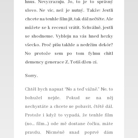
hnus. Nevyzrazuju. Jo, to je to správný
slovo. Ne víc, než je nutný. Takže: Jestli
chcete na tenhle film jít, tak dál nečtěte. Ale
můžete se k recenzi vrátit. Schválně, jestli
se shodneme. Vybleju na vás hned hezky
všecko. Proč píšu takhle a nedržím dekór?
No protože sem po tom fylmu chitl
demency generace Z, Totiš džen-zí.
Sorry.
Chtěl bych napsat “No a teď vážně.” Ne, to
bohužel nejde. Pokud se na něj
nechystáte a chcete se pobavit, čtětě dál.
Protože i když to vypadá, že tenhle film
(no… film…) ode mě dostane čočku, máte
pravdu. Nicméně snad poprvé dám