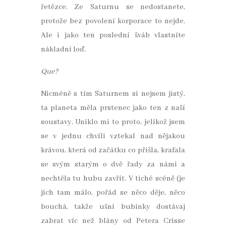
řetězce. Ze Saturnu se nedostanete,
protože bez povolení korporace to nejde.
Ale i jako ten poslední šváb vlastníte
nákladní loď.
Que?
Nicméně s tím Saturnem si nejsem jistý,
ta planeta měla prstenec jako ten z naší
soustavy. Uniklo mi to proto, jelikož jsem
se v jednu chvíli vztekal nad nějakou
krávou, která od začátku co přišla, krafala
se svým starým o dvě řady za námi a
nechtěla tu hubu zavřít. V tiché scéně (je
jich tam málo, pořád se něco děje, něco
bouchá, takže ušní bubínky dostávaj
zabrat víc než blány od Petera Crisse