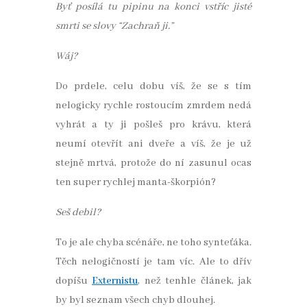
Byť posílá tu pipinu na konci vstříc jisté
smrti se slovy “Zachraň ji.”
Wáj?
Do prdele, celu dobu víš, že se s tím
nelogicky rychle rostoucím zmrdem nedá
vyhrát a ty ji pošleš pro krávu, která
neumí otevřít ani dveře a víš, že je už
stejně mrtvá, protože do ní zasunul ocas
ten super rychlej manta-škorpión?
Seš debil?
To je ale chyba scénáře, ne toho synteťáka.
Těch nelogičností je tam víc. Ale to dřív
dopíšu
Externistu
, než tenhle článek, jak
by byl seznam všech chyb dlouhej.