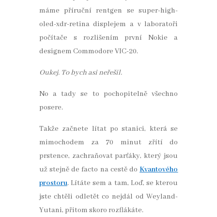
máme příruční rentgen se super-high-
oled-xdr-retina displejem a v laboratoři
počítače s rozlišením první Nokie a
designem Commodore VIC-20.
Oukej. To bych asi neřešil.
No a tady se to pochopitelně všechno
posere.
Takže začnete lítat po stanici, která se
mimochodem za 70 minut zřítí do
prstence, zachraňovat parťáky, který jsou
už stejně de facto na cestě do
Kvantového
prostoru
. Lítáte sem a tam, Loď, se kterou
jste chtěli odletět co nejdál od Weyland-
Yutani, přitom skoro rozflákáte.