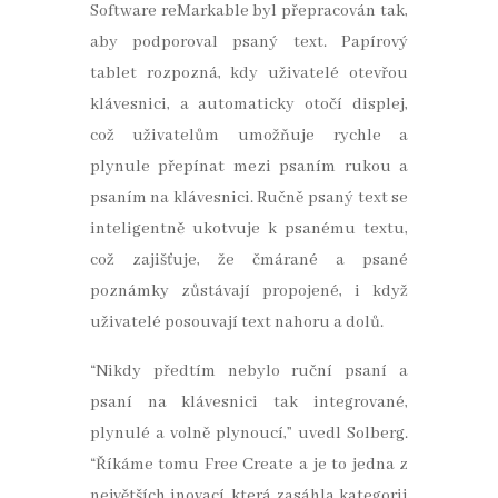
Software reMarkable byl přepracován tak,
aby podporoval psaný text. Papírový
tablet rozpozná, kdy uživatelé otevřou
klávesnici, a automaticky otočí displej,
což uživatelům umožňuje rychle a
plynule přepínat mezi psaním rukou a
psaním na klávesnici. Ručně psaný text se
inteligentně ukotvuje k psanému textu,
což zajišťuje, že čmárané a psané
poznámky zůstávají propojené, i když
uživatelé posouvají text nahoru a dolů.
“Nikdy předtím nebylo ruční psaní a
psaní na klávesnici tak integrované,
plynulé a volně plynoucí,” uvedl Solberg.
“Říkáme tomu Free Create a je to jedna z
největších inovací, která zasáhla kategorii