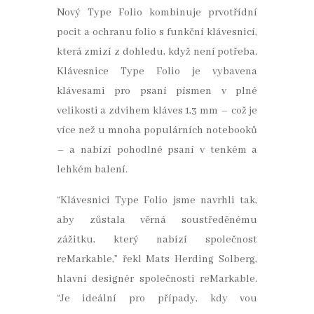
Nový Type Folio kombinuje prvotřídní
pocit a ochranu folio s funkční klávesnicí,
která zmizí z dohledu, když není potřeba.
Klávesnice Type Folio je vybavena
klávesami pro psaní písmen v plné
velikosti a zdvihem kláves 1,3 mm – což je
více než u mnoha populárních notebooků
– a nabízí pohodlné psaní v tenkém a
lehkém balení.
“Klávesnici Type Folio jsme navrhli tak,
aby zůstala věrná soustředěnému
zážitku, který nabízí společnost
reMarkable,” řekl Mats Herding Solberg,
hlavní designér společnosti reMarkable.
“Je ideální pro případy, kdy vou