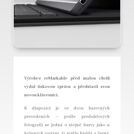
Výrobce reMarkable před malou chvílí
vydal tiskovou zprávu a představil svou
novou klávesnici.
K dispozici je ve dvou barevných
provedeních – podle produktových
fotografií se jedná o stejné barvy jako u
kožených variant, tj. světle hnědá a černá.