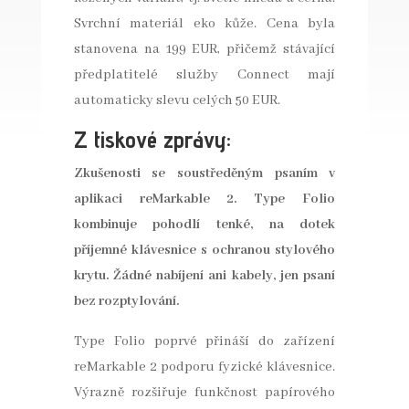
Svrchní materiál eko kůže. Cena byla
stanovena na 199 EUR, přičemž stávající
předplatitelé služby Connect mají
automaticky slevu celých 50 EUR.
Z tiskové zprávy:
Zkušenosti se soustředěným psaním v
aplikaci reMarkable 2. Type Folio
kombinuje pohodlí tenké, na dotek
příjemné klávesnice s ochranou stylového
krytu. Žádné nabíjení ani kabely, jen psaní
bez rozptylování.
Type Folio poprvé přináší do zařízení
reMarkable 2 podporu fyzické klávesnice.
Výrazně rozšiřuje funkčnost papírového