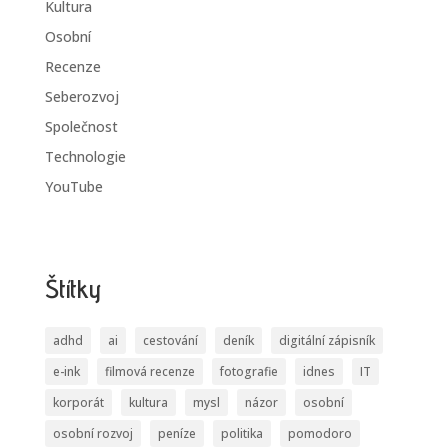
Kultura
Osobní
Recenze
Seberozvoj
Společnost
Technologie
YouTube
Štítky
adhd
ai
cestování
deník
digitální zápisník
e-ink
filmová recenze
fotografie
idnes
IT
korporát
kultura
mysl
názor
osobní
osobní rozvoj
peníze
politika
pomodoro