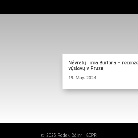
Návraty Tima Burtona – recenz
výstavy v Praze
19. May. 2024
© 2025 Radek Bálint |
GDPR