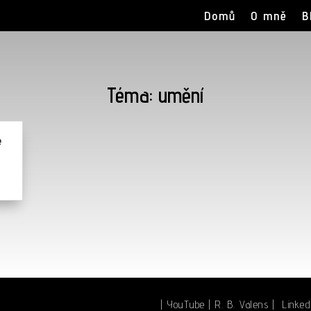
Domů
O mně
B
Téma: umění
e
| YouTube
|
R. B. Valens
|
Linked