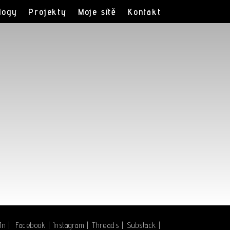
logy
Projekty
Moje sítě
Kontakt
In
|
Facebook
|
Instagram
|
Threads
|
Substack
|