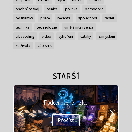
osobní rozvoj
peníze
politika
pomodoro
poznámky
práce
recenze
společnost
tablet
technika
technologie
umělá inteligence
vibecoding
video
vyhoření
vztahy
zamyšlení
ze života
zápisník
STARŠÍ
Podceňované riziko
Přečíst