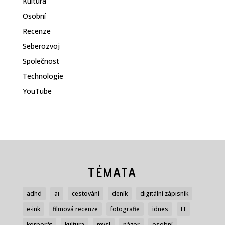
Kultura
Osobní
Recenze
Seberozvoj
Společnost
Technologie
YouTube
TÉMATA
adhd
ai
cestování
deník
digitální zápisník
e-ink
filmová recenze
fotografie
idnes
IT
korporát
kultura
mysl
názor
osobní